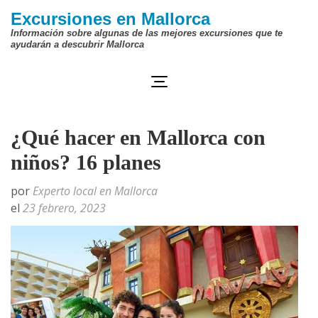
Saltar
Excursiones en Mallorca
al
Información sobre algunas de las mejores excursiones que te
ayudarán a descubrir Mallorca
contenido
(presiona
la
tecla
¿Qué hacer en Mallorca con
Intro)
niños? 16 planes
por
Experto local en Mallorca
el
23 febrero, 2023