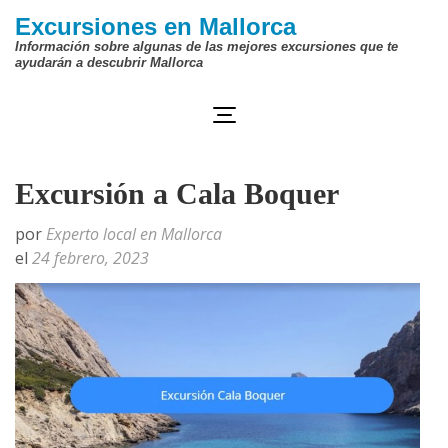
Saltar
Excursiones en Mallorca
al
Información sobre algunas de las mejores excursiones que te
ayudarán a descubrir Mallorca
contenido
(presiona
la
tecla
Excursión a Cala Boquer
Intro)
por
Experto local en Mallorca
el
24 febrero, 2023