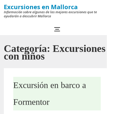
Saltar
Excursiones en Mallorca
al
Información sobre algunas de las mejores excursiones que te
ayudarán a descubrir Mallorca
contenido
(presiona
la
tecla
Categoría:
Excursiones
Intro)
con niños
Excursión en barco a
Formentor