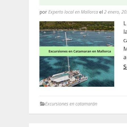
por
Experto local en Mallorca
el
2 enero, 2
L
l
c
M
a
S
Excursiones en catamarán