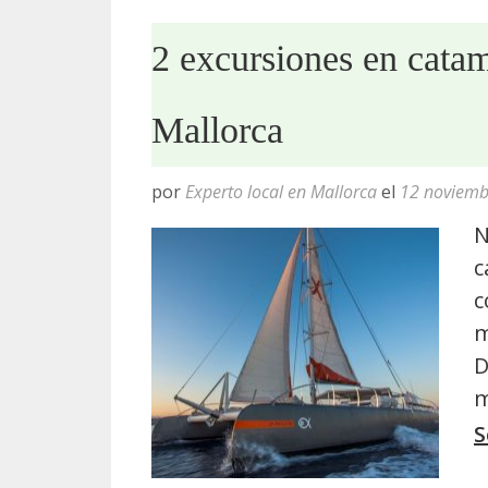
2 excursiones en cata
Mallorca
por
Experto local en Mallorca
el
12 noviemb
N
c
c
m
D
m
S