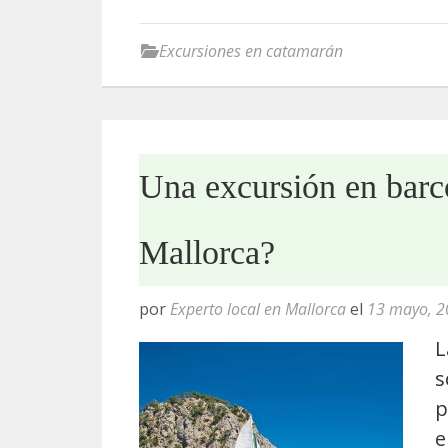
Excursiones en catamarán
Una excursión en barc
Mallorca?
por
Experto local en Mallorca
el
13 mayo, 2
L
s
p
e