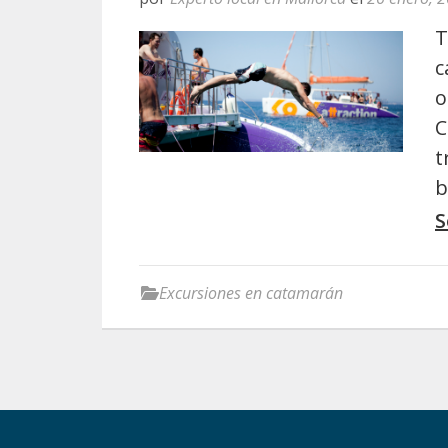
T
c
o
C
t
b
S
Excursiones en catamarán