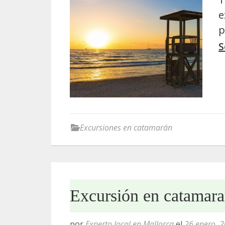
e
p
S
Excursiones en catamarán
Excursión en catamara
por
Experto local en Mallorca
el
26 enero, 