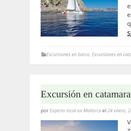
e
e
q
S
Excursiones en barco
,
Excursiones en ca
Excursión en catamara
por
Experto local en Mallorca
el
24 enero, 
V
T