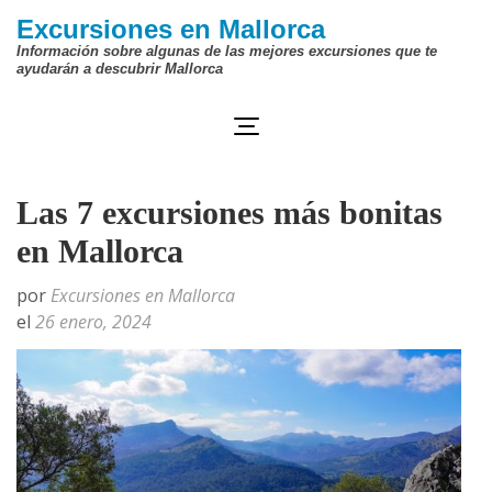
Saltar
Excursiones en Mallorca
al
Información sobre algunas de las mejores excursiones que te
ayudarán a descubrir Mallorca
contenido
(presiona
la
tecla
Las 7 excursiones más bonitas
Intro)
en Mallorca
por
Excursiones en Mallorca
el
26 enero, 2024