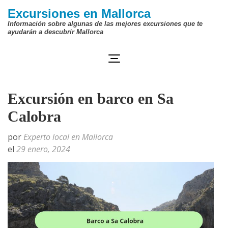
Saltar
Excursiones en Mallorca
al
Información sobre algunas de las mejores excursiones que te
ayudarán a descubrir Mallorca
contenido
(presiona
la
tecla
Excursión en barco en Sa
Intro)
Calobra
por
Experto local en Mallorca
el
29 enero, 2024