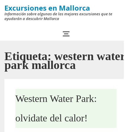
Saltar
Excursiones en Mallorca
al
Información sobre algunas de las mejores excursiones que te
ayudarán a descubrir Mallorca
contenido
(presiona
la
tecla
Etiqueta:
western water
Intro)
park mallorca
Western Water Park:
olvidate del calor!