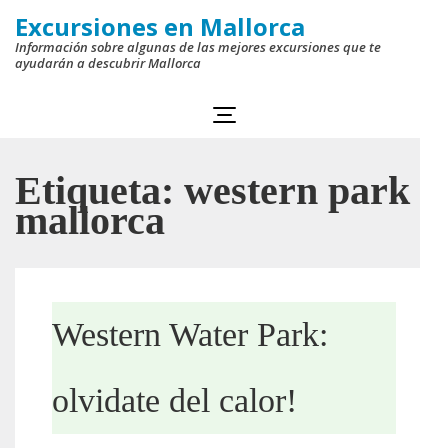
Saltar
Excursiones en Mallorca
al
Información sobre algunas de las mejores excursiones que te
ayudarán a descubrir Mallorca
contenido
(presiona
la
tecla
Etiqueta:
western park
Intro)
mallorca
Western Water Park:
olvidate del calor!