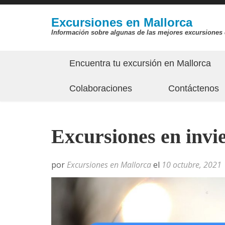
Saltar
al
Excursiones en Mallorca
Información sobre algunas de las mejores excursiones 
contenido
(presiona
Encuentra tu excursión en Mallorca
la
tecla
Colaboraciones
Contáctenos
Intro)
Excursiones en invi
por
Excursiones en Mallorca
el
10 octubre, 2021