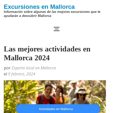
Saltar
Excursiones en Mallorca
al
Información sobre algunas de las mejores excursiones que te
ayudarán a descubrir Mallorca
contenido
(presiona
la
tecla
Las mejores actividades en
Intro)
Mallorca 2024
por
Experto local en Mallorca
el
9 febrero, 2024