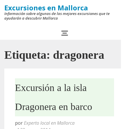
Saltar
Excursiones en Mallorca
al
Información sobre algunas de las mejores excursiones que te
ayudarán a descubrir Mallorca
contenido
(presiona
la
tecla
Etiqueta:
dragonera
Intro)
Excursión a la isla
Dragonera en barco
por
Experto local en Mallorca