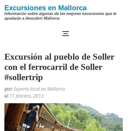
Saltar
Excursiones en Mallorca
al
Información sobre algunas de las mejores excursiones que te
ayudarán a descubrir Mallorca
contenido
(presiona
la
tecla
Excursión al pueblo de Soller
Intro)
con el ferrocarril de Soller
#sollertrip
por
Experto local en Mallorca
el
11 febrero, 2013