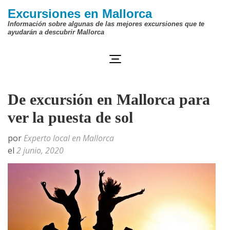
Saltar
Excursiones en Mallorca
al
Información sobre algunas de las mejores excursiones que te
ayudarán a descubrir Mallorca
contenido
(presiona
la
tecla
De excursión en Mallorca para
Intro)
ver la puesta de sol
por
Experto local en Mallorca
el
2 junio, 2020