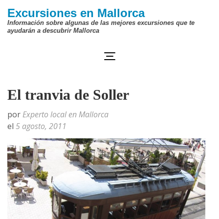
Saltar
Excursiones en Mallorca
al
Información sobre algunas de las mejores excursiones que te
ayudarán a descubrir Mallorca
contenido
(presiona
la
tecla
El tranvia de Soller
Intro)
por
Experto local en Mallorca
el
5 agosto, 2011