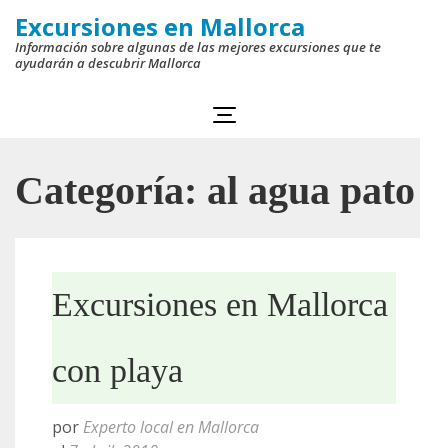
Saltar
Excursiones en Mallorca
al
Información sobre algunas de las mejores excursiones que te
ayudarán a descubrir Mallorca
contenido
(presiona
la
tecla
Categoría:
al agua pato
Intro)
Excursiones en Mallorca
con playa
por
Experto local en Mallorca